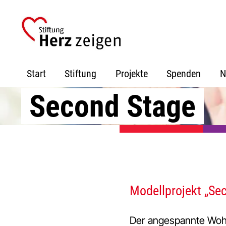
Zur
Zum
Zur
Hauptnavigation
Inhalt
Fußzeile
springen
springen
springen
Start
Stiftung
Projekte
Spenden
N
Second Stage
Modellprojekt „Se
Der angespannte Woh