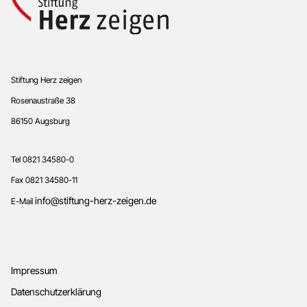
Footer
Stiftung Herz zeigen
Rosenaustraße 38
86150 Augsburg
Tel 0821 34580-0
Fax 0821 34580-11
info@stiftung-herz-zeigen.de
E-Mail
Impressum
Datenschutzerklärung