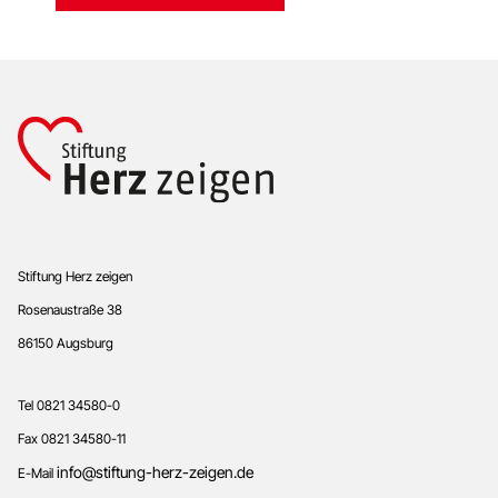
E
i
n
v
e
r
s
t
ä
n
d
n
i
Footer
s
Stiftung Herz zeigen
*
Rosenaustraße 38
86150 Augsburg
Tel 0821 34580-0
Fax 0821 34580-11
info@stiftung-herz-zeigen.de
E-Mail