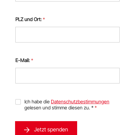
PLZ und Ort:
*
j
e
d
e
m
S
i
E-Mail:
*
e
s
i
n
n
v
o
l
D
Ich habe die
Datenschutzbestimmungen
l
S
gelesen und stimme diesen zu. *
*
G
V
O
Jetzt spenden
-