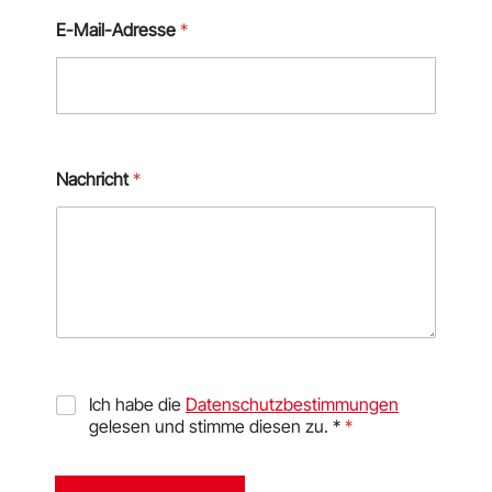
E-Mail-Adresse
*
Nachricht
*
D
Ich habe die
Datenschutzbestimmungen
S
gelesen und stimme diesen zu. *
*
G
V
O