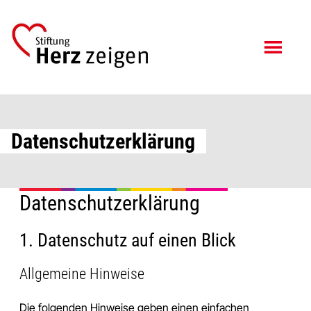
Zum
Zur
Inhalt
Fußzeile
springen
springen
Datenschutzerklärung
Datenschutz­erklärung
1. Datenschutz auf einen Blick
Allgemeine Hinweise
Die folgenden Hinweise geben einen einfachen