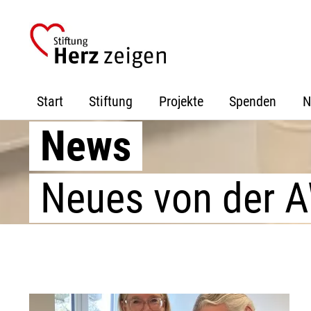
Zur
Zum
Zur
Hauptnavigation
Inhalt
Fußzeile
springen
springen
springen
Start
Stiftung
Projekte
Spenden
N
News
Neues von der 