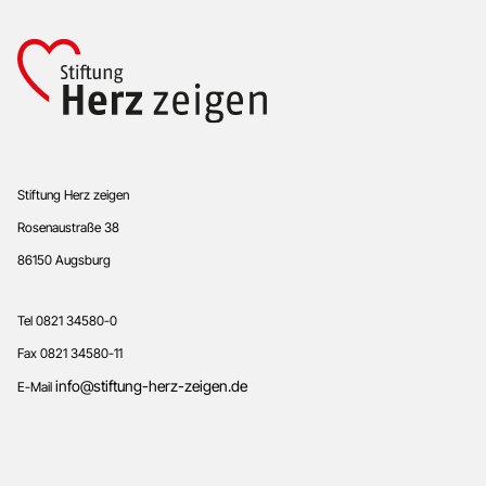
Footer
Stiftung Herz zeigen
Rosenaustraße 38
86150 Augsburg
Tel 0821 34580-0
Fax 0821 34580-11
info@stiftung-herz-zeigen.de
E-Mail