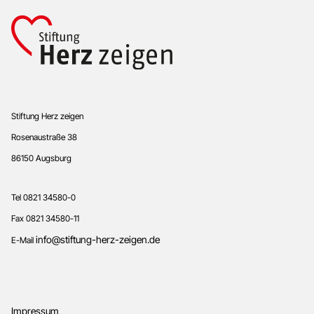
Footer
Stiftung Herz zeigen
Rosenaustraße 38
86150 Augsburg
Tel 0821 34580-0
Fax 0821 34580-11
info@stiftung-herz-zeigen.de
E-Mail
Impressum